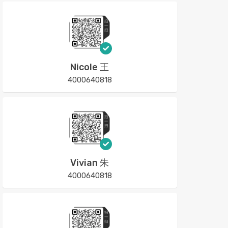
Nicole 王
4000640818
Vivian 朱
4000640818