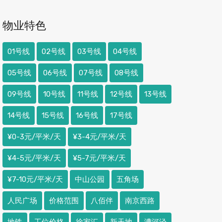
物业特色
01号线
02号线
03号线
04号线
05号线
06号线
07号线
08号线
09号线
10号线
11号线
12号线
13号线
14号线
15号线
16号线
17号线
¥0-3元/平米/天
¥3-4元/平米/天
¥4-5元/平米/天
¥5-7元/平米/天
¥7-10元/平米/天
中山公园
五角场
人民广场
价格范围
八佰伴
南京西路
地铁
工位价格
徐家汇
新天地
漕河泾