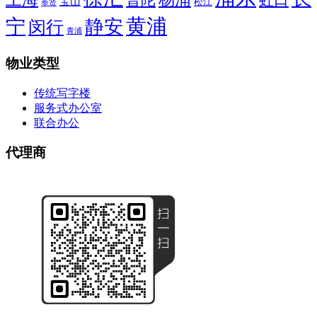
虹口
普陀
宝山
松江
奉贤
黄浦
宁
静安
闵行
青浦
物业类型
传统写字楼
服务式办公室
联合办公
代理商