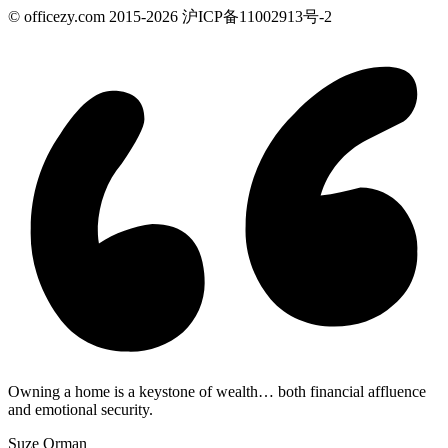
© officezy.com 2015-2026 沪ICP备11002913号-2
Owning a home is a keystone of wealth… both financial affluence
and emotional security.
Suze Orman