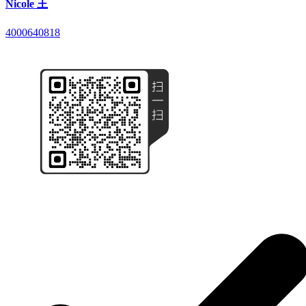
Nicole 王
4000640818