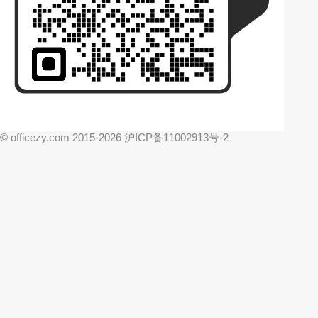
© officezy.com 2015-2026 沪ICP备11002913号-2