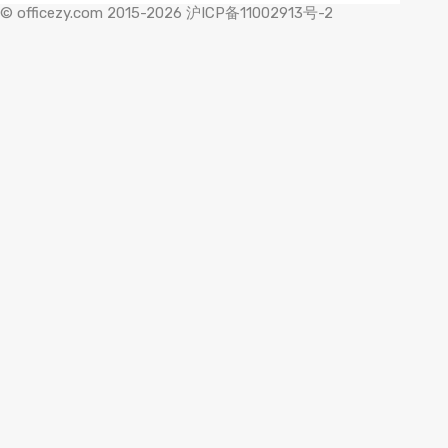
© officezy.com 2015-2026 沪ICP备11002913号-2