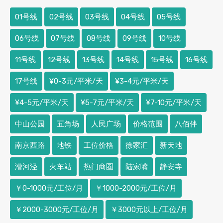
01号线
02号线
03号线
04号线
05号线
06号线
07号线
08号线
09号线
10号线
11号线
12号线
13号线
14号线
15号线
16号线
17号线
¥0-3元/平米/天
¥3-4元/平米/天
¥4-5元/平米/天
¥5-7元/平米/天
¥7-10元/平米/天
中山公园
五角场
人民广场
价格范围
八佰伴
南京西路
地铁
工位价格
徐家汇
新天地
漕河泾
火车站
热门商圈
陆家嘴
静安寺
￥0-1000元/工位/月
￥1000-2000元/工位/月
￥2000-3000元/工位/月
￥3000元以上/工位/月