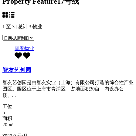
+
Property Feature
17号线
−
Leaflet
| ©
OpenStreetMap
1
至
3
| 总计
3
物业
查看物业
智友艺创园
智友艺创园是由智友实业（上海）有限公司打造的综合性产业
园区。园区位于上海市青浦区，占地面积30亩，内设办公
楼、...
工位
5
面积
20
㎡
¥980.0 元/月