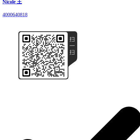
Nicole 王
4000640818