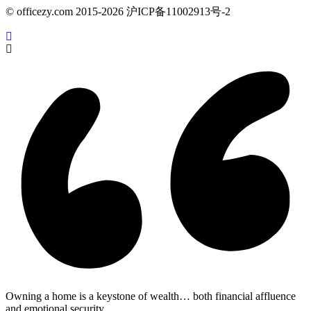
© officezy.com 2015-2026 沪ICP备11002913号-2
Owning a home is a keystone of wealth… both financial affluence
and emotional security.