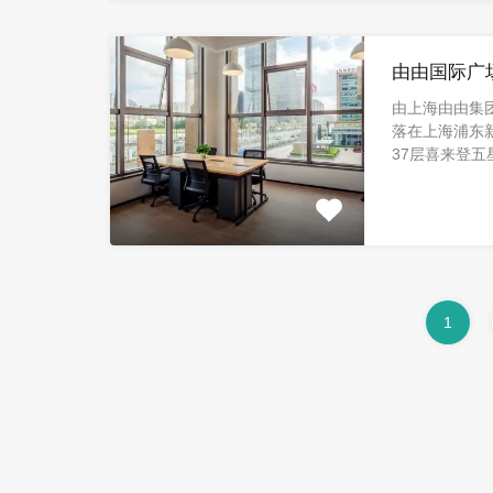
由由国际广
由上海由由集
落在上海浦东新
37层喜来登五星
1