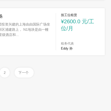
按工位租赁
场
¥2600.0 元/工
团投资兴建的上海由由国际广场坐
位/月
区浦建路上， N1地块是由一幢
级酒店和...
租务代表
Eddy 孙
2
下一个