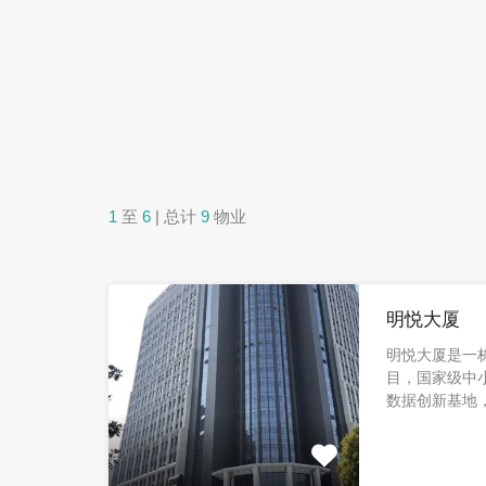
1
至
6
| 总计
9
物业
明悦大厦
明悦大厦是一
目，国家级中
数据创新基地，