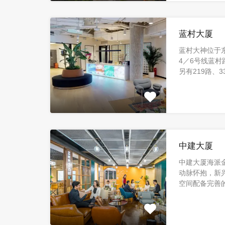
蓝村大厦
蓝村大神位于
4／6号线蓝村
另有219路、33
中建大厦
中建大厦海派
动脉怀抱，新
空间配备完善的