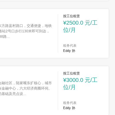
按工位租赁
¥2500.0 元/工
东方路蓝村路口，交通便捷，地铁
位/月
路站2号口步行130米即可到达，
8路...
租务代表
Eddy 孙
按工位租赁
¥3000.0 元/工
金融社区，陆家嘴东扩核心，城市
位/月
兴金融中心，六大经济商圈环伺。
基础及亮点设...
租务代表
Eddy 孙