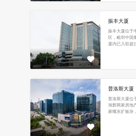
振丰大厦
振丰大厦位于
区，毗邻中国
厦内已入驻超过1
普洛斯大厦
普洛斯大厦位
旭辉两家房地
家嘴东扩板块，