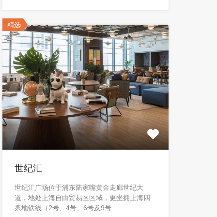
精选
世纪汇
世纪汇广场位于浦东陆家嘴黄金走廊世纪大
道，地处上海自由贸易区区域，更坐拥上海四
条地铁线（2号、4号、6号及9号...