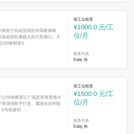
按工位租赁
¥1000.0 元/工
中国首个自由贸易区外高桥保税
位/月
集装箱吞吐量颇大的大型港口。大
00家财富5...
租务代表
Eddy 孙
按工位租赁
¥1500.0 元/工
于LCM旭辉置汇广场是香港置地与
位/月
产商强强联手打造。属浦东内环陆
6号线紧邻...
租务代表
Eddy 孙