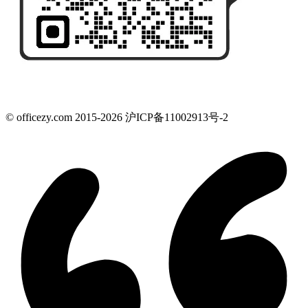
© officezy.com 2015-2026 沪ICP备11002913号-2