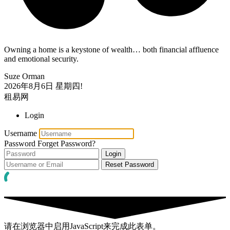
Owning a home is a keystone of wealth… both financial affluence
and emotional security.
Suze Orman
2026年8月6日
星期四!
租易网
Login
Username
Password
Forget Password?
Login
Reset Password
请在浏览器中启用JavaScript来完成此表单。