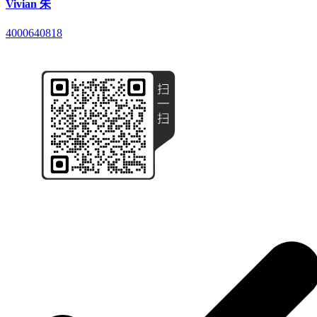
Vivian 朱
4000640818