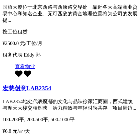
国旅大厦位于北京西路与西康路交界处，靠近各大高端商业贸
易中心和知名企业。无可匹敌的黄金地理位置将为公司的发展
提...
按工位租赁
¥2500.0 元/工位/月
租务代表
Eddy 孙
查看物业
宏慧创意LAB2354
LAB2354地处代表魔都的文化与品味徐家汇商圈，西式建筑
与摩天大楼交相辉映，活力精致与年轻时尚共存，项目周边...
100-200平, 200-500平, 500-1000平
¥6.8 元/㎡/天