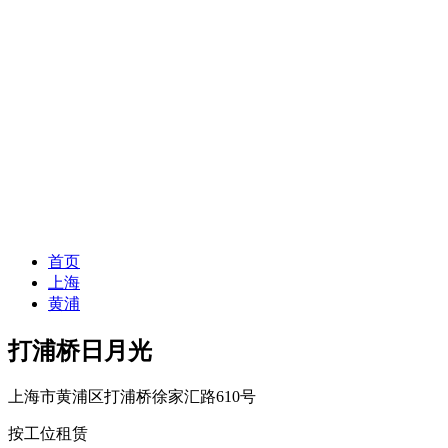
首页
上海
黄浦
打浦桥日月光
上海市黄浦区打浦桥徐家汇路610号
按工位租赁