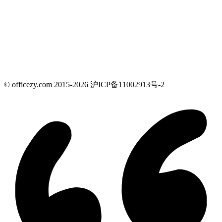
© officezy.com 2015-2026 沪ICP备11002913号-2