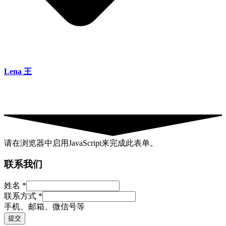
Lena 王
请在浏览器中启用JavaScript来完成此表单。
联系我们
联
姓名
*
系
联系方式
*
方
手机、邮箱、微信号等
式
提交