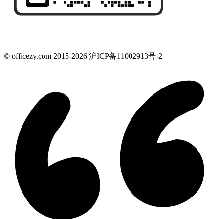
© officezy.com 2015-2026 沪ICP备11002913号-2