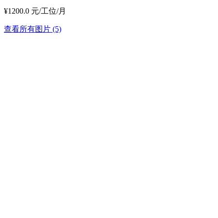
¥1200.0 元/工位/月
查看所有图片 (5)