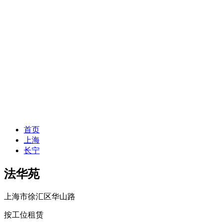
首页
上海
长宁
法华苑
上海市徐汇区华山路
按工位租赁