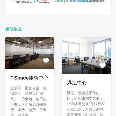
Leaflet
| ©
OpenStreetMap
contributors
相似物业
F Space康桥中心
港汇中心
全装修，配套齐全，租
港汇广场坐落于华山
期灵活，拎包入住 省
路，虹桥路侧交界处，
钱：一价全包，按工位
上海轨道交通1号线徐家
计费，入住后免收物业
汇站上盖，俯瞰上海徐
费、水费、电费、空调
家汇商业中心区域，总
费、清洁费...