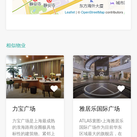
Leaflet
| ©
OpenStreetMap
contributors
相似物业
力宝广场
雅居乐国际广场
力宝广场是上海最成熟
ATLAS寰图·上海雅居乐
的淮海路商业圈极具地
国际广场作为目前华东
标性的建筑物。紧邻上
区域最大的旗舰店，在