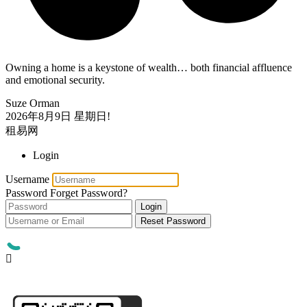
Owning a home is a keystone of wealth… both financial affluence
and emotional security.
Suze Orman
2026年8月9日
星期日!
租易网
Login
Username
Password
Forget Password?
Login
Reset Password