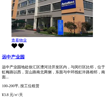
查看物业
远中产业园
远中产业园地处徐汇区漕河泾开发区内，与闵行区比邻，位于
虹梅路以西，宜山路南北两侧，东面与中环线虹许路相邻，南
面...
100-200平, 按工位租赁
¥3.8 元/㎡/天