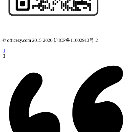
© officezy.com 2015-2026 沪ICP备11002913号-2