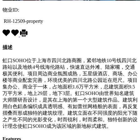
物业ID:
RH-12509-property
描述
虹口SOHO位于上海市四川北路商圈，紧邻地铁10号线四川北
路站以及地铁4号线海伦路站，快速直达外滩、陆家嘴，交通
极其便利。项目周边商业氛围成熟，五星级酒店、商场、办公
楼等商业配套完善，环境优美的四川北路公园近在咫尺。项目
集办公、商业于一体，占地面积1.6万平方米，总建筑面积9.5
万平方米，地上29层，地下3层。虹口SOHO由世界知名建筑
大师隈研吾设计，是其在上海的第一个大型建筑作品。建筑利
用白色鋁条编织成具透明感、有如蕾丝网格般的表面，再反复
摺叠而形成独特的建筑纹理。建筑立面在不同强度的阳光下随
之产生不同的光影变化，时而锐利，时而柔和。独特创新的设
计理念使虹口SOHO成为该区域的新地标式建筑。
Features