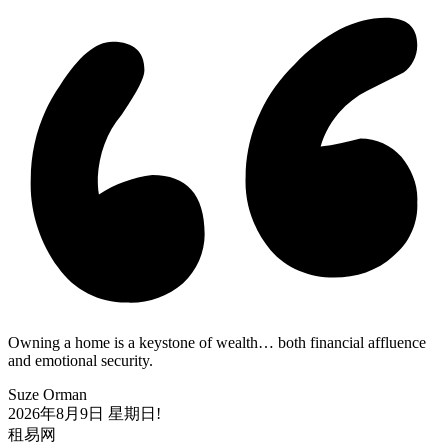
Owning a home is a keystone of wealth… both financial affluence
and emotional security.
Suze Orman
2026年8月9日
星期日!
租易网