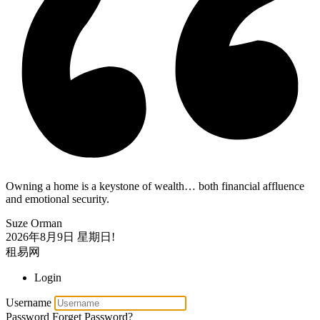
Owning a home is a keystone of wealth… both financial affluence
and emotional security.
Suze Orman
2026年8月9日
星期日!
租易网
Login
Username
Password
Forget Password?