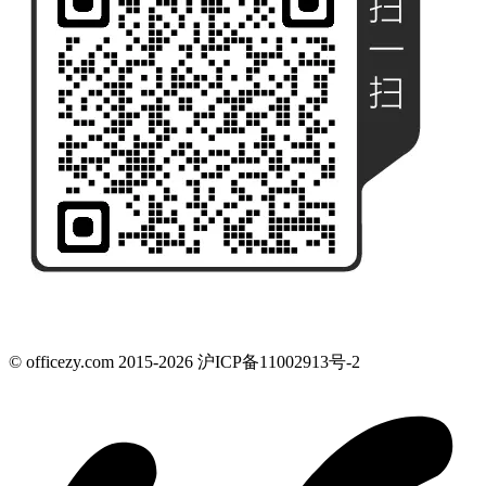
© officezy.com 2015-2026 沪ICP备11002913号-2