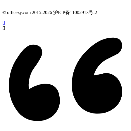
© officezy.com 2015-2026 沪ICP备11002913号-2