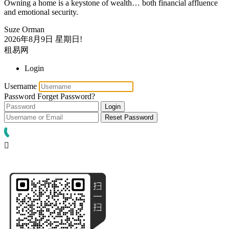
Owning a home is a keystone of wealth… both financial affluence
and emotional security.
Suze Orman
2026年8月9日
星期日!
租易网
Login
Username
Password
Forget Password?
Login
Reset Password