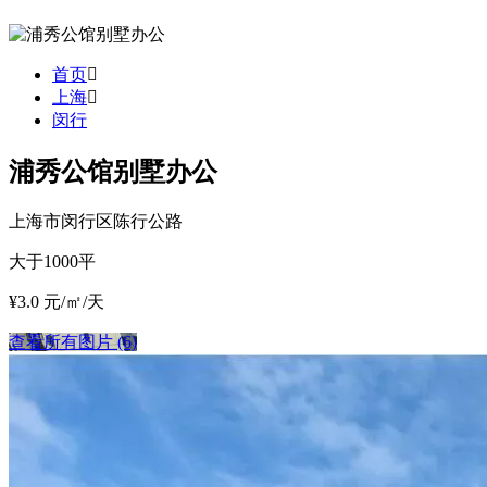
首页
上海
闵行
浦秀公馆别墅办公
上海市闵行区陈行公路
大于1000平
¥3.0 元/㎡/天
查看所有图片 (6)