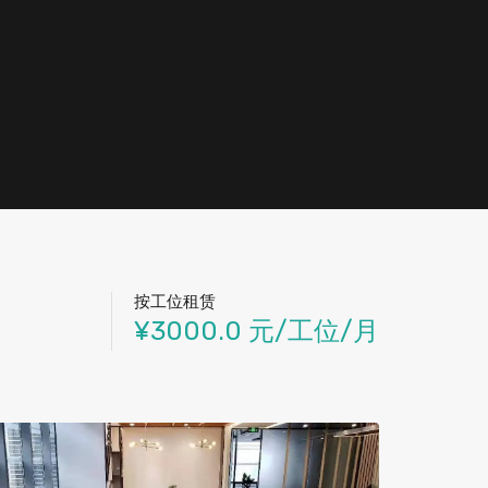
按工位租赁
¥3000.0 元/工位/月