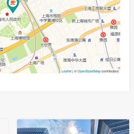
Leaflet
| ©
OpenStreetMap
contributors