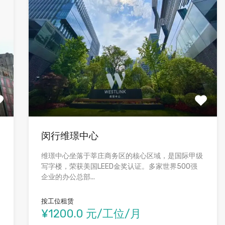
闵行维璟中心
维璟中心坐落于莘庄商务区的核心区域，是国际甲级
写字楼，荣获美国LEED金奖认证。多家世界500强
企业的办公总部...
按工位租赁
¥1200.0 元/工位/月