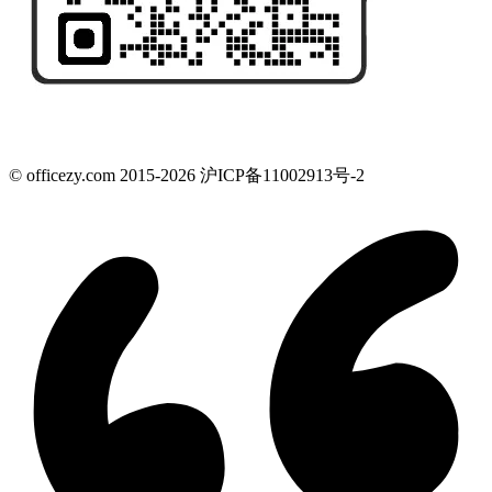
© officezy.com 2015-2026 沪ICP备11002913号-2