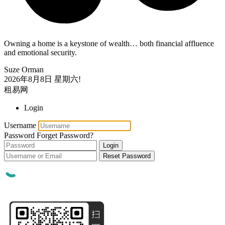
Owning a home is a keystone of wealth… both financial affluence
and emotional security.
Suze Orman
2026年8月8日
星期六!
租易网
Login
Username
Password
Forget Password?
Login
Reset Password