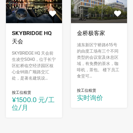
SKYBRIDGE HQ
金桥极客家
天会
浦东新区宁桥路615号
的由度工场有三个不同
SKYBRIDGE HQ 天会前
类型的会议室及休息区
生凌空SOHO，位于长宁
域，有免费的茶水，咖
区虹桥临空经济园区核
啡机，茶包。 楼下员工
心金钟路广顺路交汇
食堂可...
处，是著名建筑设...
按工位租赁
按工位租赁
实时询价
¥1500.0 元/工
位/月