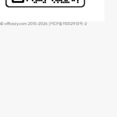
© officezy.com 2015-2026 沪ICP备11002913号-2