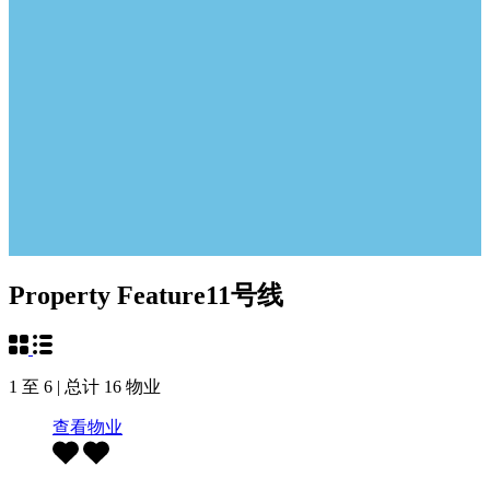
Property Feature
11号线
1
至
6
| 总计
16
物业
查看物业