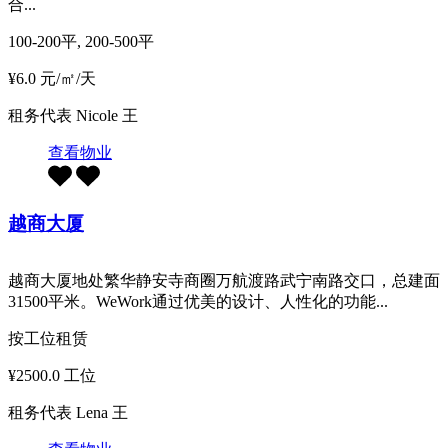
合...
100-200平, 200-500平
¥6.0 元/㎡/天
租务代表
Nicole 王
查看物业
越商大厦
越商大厦地处繁华静安寺商圈万航渡路武宁南路交口，总建面
31500平米。WeWork通过优美的设计、人性化的功能...
按工位租赁
¥2500.0 工位
租务代表
Lena 王