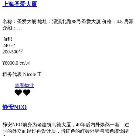
上海圣爱大厦
名称：圣爱大厦 地址：漕溪北路88号圣爱大厦 价格：4.8 房源
介绍：…
面积
240
㎡
200-500平
¥6000.0 元/月
租务代表
Nicole 王
查看物业
静安NEO
静安NEO前身为老建筑韦德大厦，40年后内外焕然一新，过
时的外立面经过再设计后，暗红色的红砖外墙与黑色装饰结